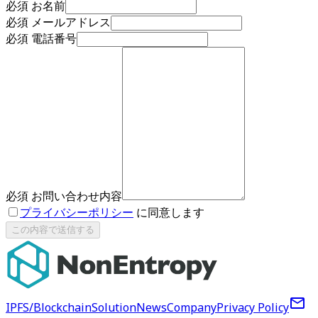
必須
お名前
必須
メールアドレス
必須
電話番号
必須
お問い合わせ内容
プライバシーポリシー
に同意します
この内容で送信する
mail_outline
IPFS/Blockchain
Solution
News
Company
Privacy Policy